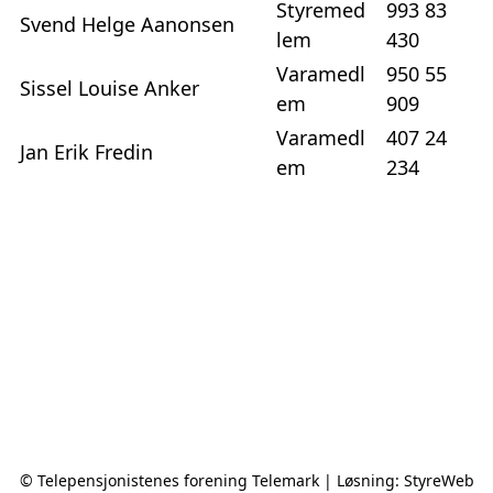
Styremed
993 83
Svend Helge Aanonsen
lem
430
Varamedl
950 55
Sissel Louise Anker
em
909
Varamedl
407 24
Jan Erik Fredin
em
234
© Telepensjonistenes forening Telemark | Løsning:
StyreWeb