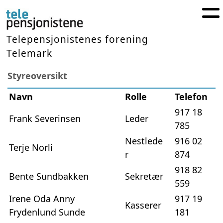
Telepensjonistenes forening
Telemark
Styreoversikt
Navn
Rolle
Telefon
917 18
Frank Severinsen
Leder
785
Nestlede
916 02
Terje Norli
r
874
918 82
Bente Sundbakken
Sekretær
559
Irene Oda Anny
917 19
Kasserer
Frydenlund Sunde
181